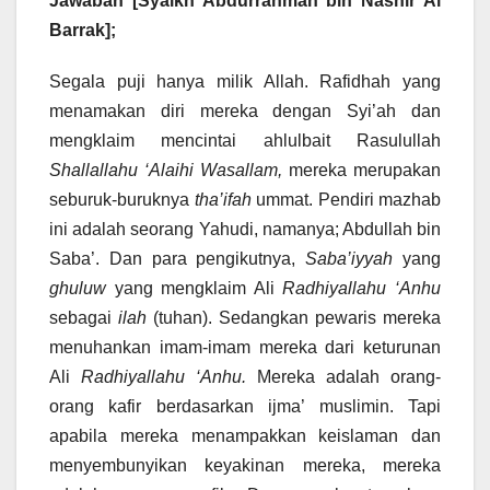
Jawaban [Syaikh Abdurrahman bin Nashir Al
Barrak];
Segala puji hanya milik Allah. Rafidhah yang
menamakan diri mereka dengan Syi’ah dan
mengklaim mencintai ahlulbait Rasulullah
Shallallahu ‘Alaihi Wasallam,
mereka merupakan
seburuk-buruknya
tha’ifah
ummat. Pendiri mazhab
ini adalah seorang Yahudi, namanya; Abdullah bin
Saba’. Dan para pengikutnya,
Saba’iyyah
yang
ghuluw
yang mengklaim Ali
Radhiyallahu ‘Anhu
sebagai
ilah
(tuhan). Sedangkan pewaris mereka
menuhankan imam-imam mereka dari keturunan
Ali
Radhiyallahu ‘Anhu.
Mereka adalah orang-
orang kafir berdasarkan ijma’ muslimin. Tapi
apabila mereka menampakkan keislaman dan
menyembunyikan keyakinan mereka, mereka