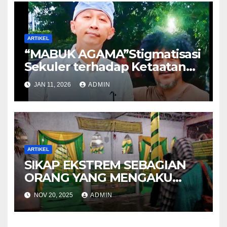
ARTIKEL
“MABUK AGAMA”Stigmatisasi
Sekuler terhadap Ketaatan
Beragama seorang muslim
JAN 11, 2026
ADMIN
ARTIKEL
SIKAP EKSTREM SEBAGIAN
ORANG YANG MENGAKU
KETURUNAN NABI
NOV 20, 2025
ADMIN