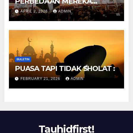
PERBEDAAN MEREKA
ANTARA DULU DAN
APRIL 2, 2026
ADMIN
SEKARANG
BULETIN
PUASA TAPI TIDAK SHOLAT :
FEBRUARY 21, 2026
ADMIN
Tauhidfirst!