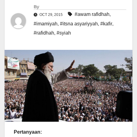
By
#awam rafidhah
,
OCT 29, 2015
#imamiyah
,
#itsna asyariyyah
,
#kafir
,
#rafidhah
,
#syiah
Pertanyaan: