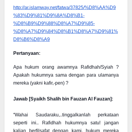
http://ar.islamway.net/fatwa/37825/%D8%AA%D9
%83%D9%81%D9%8A%D8%B1-
%D8%B9%D9%88%D8%A7%D9%85-
%D8%A7%D9%84%D8%B1%D8%A7%D9%81%
D8%B6%D8%A9
Pertanyaan:
Apa hukum orang awamnya Rafidhah/Syiah ?
Apakah hukumnya sama dengan para ulamanya
mereka (yakni kafir,-pen) ?
Jawab [Syaikh Shalih bin Fauzan Al Fauzan]:
“Wahai Saudaraku,..tinggalkanlah perkataan
seperti ini.. Rafidhah hukumnya satu! jangan
kalian berfilsafat dengan kami, hukum mereka