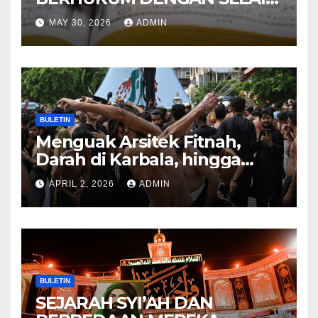
HUKUM ALLAH DALAM
MAY 30, 2026
ADMIN
KITAB AT-TAMHID SYARAH
KITAB AT-TAUHID
BULETIN
Menguak Arsitek Fitnah,
Darah di Karbala, hingga
Lahirnya Sekte-sekte serta
APRIL 2, 2026
ADMIN
Mitos Imam Gaib
BULETIN
SEJARAH SYI’AH DAN