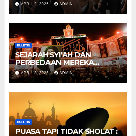
Lahirnya Sekte-sekte serta
APRIL 2, 2026
ADMIN
Mitos Imam Gaib
BULETIN
SEJARAH SYI’AH DAN
PERBEDAAN MEREKA
ANTARA DULU DAN
APRIL 2, 2026
ADMIN
SEKARANG
BULETIN
PUASA TAPI TIDAK SHOLAT :