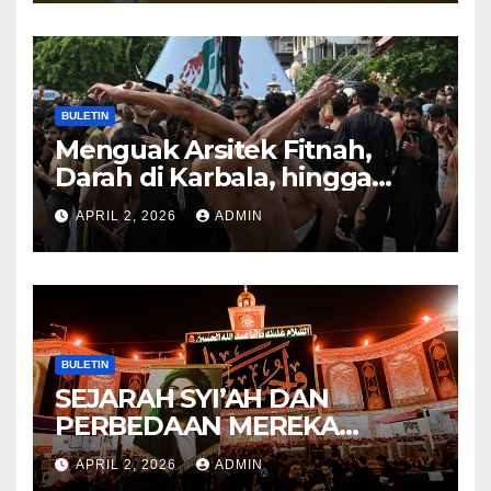
KITAB AT-TAUHID
BULETIN
Menguak Arsitek Fitnah,
Darah di Karbala, hingga
Lahirnya Sekte-sekte serta
APRIL 2, 2026
ADMIN
Mitos Imam Gaib
BULETIN
SEJARAH SYI’AH DAN
PERBEDAAN MEREKA
ANTARA DULU DAN
APRIL 2, 2026
ADMIN
SEKARANG