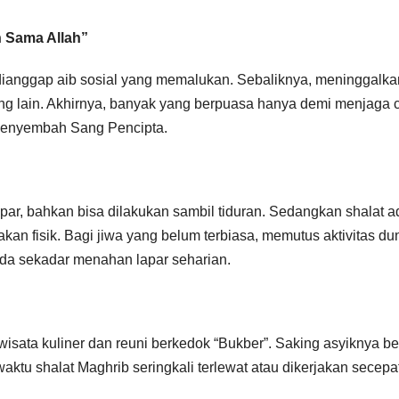
n Sama Allah”
dianggap aib sosial yang memalukan. Sebaliknya, meninggalka
rang lain. Akhirnya, banyak yang berpuasa hanya demi menjaga c
 menyembah Sang Pencipta.
apar, bahkan bisa dilakukan sambil tiduran. Sedangkan shalat a
akan fisik. Bagi jiwa yang belum terbiasa, memutus aktivitas du
pada sekadar menahan lapar seharian.
sata kuliner dan reuni berkedok “Bukber”. Saking asyiknya be
aktu shalat Maghrib seringkali terlewat atau dikerjakan secepat