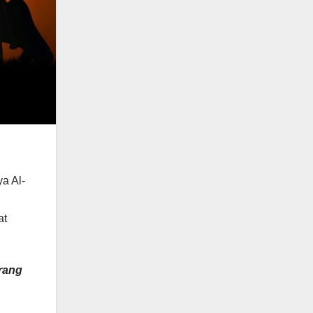
a Al-
at
rang