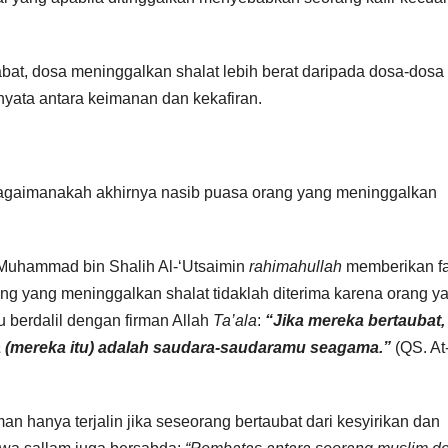
at, dosa meninggalkan shalat lebih berat daripada dosa-dosa
nyata antara keimanan dan kekafiran.
, bagaimanakah akhirnya nasib puasa orang yang meninggalkan
 Muhammad bin Shalih Al-‘Utsaimin
rahimahullah
memberikan f
ang yang meninggalkan shalat tidaklah diterima karena orang y
u berdalil dengan firman Allah
Ta’ala
:
“Jika mereka bertaubat,
a (mereka itu) adalah saudara-saudaramu seagama.”
(QS. At
n hanya terjalin jika seseorang bertaubat dari kesyirikan dan