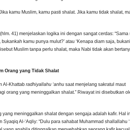
Jika kamu Muslim, kamu pasti shalat. Jika kamu tidak shalat, m
(hlm. 41) menjelaskan logika ini dengan sangat cerdas: “Sama 
ra, bukankah kamu punya mulut?’ atau ‘Kenapa diam saja, buka
sebut Muslim tanpa perlu shalat, maka Nabi tidak akan bertan
am Orang yang Tidak Shalat
n Al-Khattab
radhiyallahu ‘anhu
saat menjelang sakratul maut
bagi orang yang meninggalkan shalat.” Riwayat ini disebutkan o
ang meninggalkan shalat dengan sengaja adalah kafir. Hal in
in Syaqiq Al-‘Aqliy: “Dulu para sahabat Muhammad shallallahu ‘
 yang apabila ditinggalkan menyebabkan seorang kafir kecual