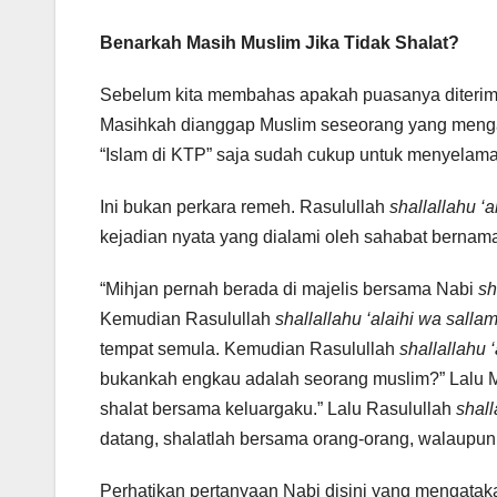
Benarkah Masih Muslim Jika Tidak Shalat?
Sebelum kita membahas apakah puasanya diterima 
Masihkah dianggap Muslim seseorang yang menga
“Islam di KTP” saja sudah cukup untuk menyelama
Ini bukan perkara remeh. Rasulullah
shallallahu ‘
kejadian nyata yang dialami oleh sahabat bernama
“Mihjan pernah berada di majelis bersama Nabi
sh
Kemudian Rasulullah
shallallahu ‘alaihi wa salla
tempat semula. Kemudian Rasulullah
shallallahu 
bukankah engkau adalah seorang muslim?” Lalu M
shalat bersama keluargaku.” Lalu Rasulullah
shall
datang, shalatlah bersama orang-orang, walaupun
Perhatikan pertanyaan Nabi disini yang mengata