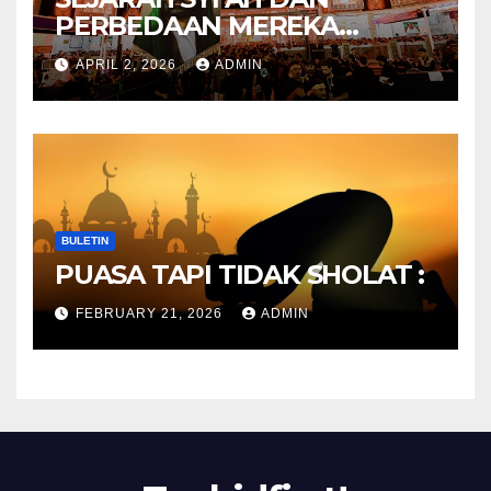
PERBEDAAN MEREKA
ANTARA DULU DAN
APRIL 2, 2026
ADMIN
SEKARANG
BULETIN
PUASA TAPI TIDAK SHOLAT :
FEBRUARY 21, 2026
ADMIN