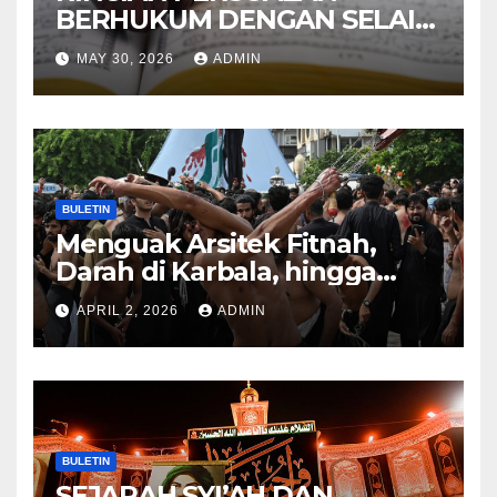
BERHUKUM DENGAN SELAIN
HUKUM ALLAH DALAM
MAY 30, 2026
ADMIN
KITAB AT-TAMHID SYARAH
KITAB AT-TAUHID
BULETIN
Menguak Arsitek Fitnah,
Darah di Karbala, hingga
Lahirnya Sekte-sekte serta
APRIL 2, 2026
ADMIN
Mitos Imam Gaib
BULETIN
SEJARAH SYI’AH DAN