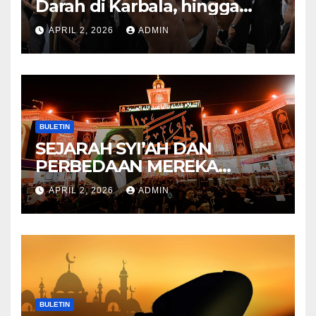
Darah di Karbala, hingga
Lahirnya Sekte-sekte serta
APRIL 2, 2026
ADMIN
Mitos Imam Gaib
BULETIN
SEJARAH SYI’AH DAN
PERBEDAAN MEREKA
ANTARA DULU DAN
APRIL 2, 2026
ADMIN
SEKARANG
BULETIN