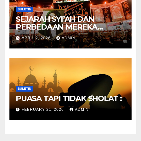
BULETIN
SEJARAH SYI’AH DAN
PERBEDAAN MEREKA
ANTARA DULU DAN
APRIL 2, 2026
ADMIN
SEKARANG
BULETIN
PUASA TAPI TIDAK SHOLAT :
FEBRUARY 21, 2026
ADMIN