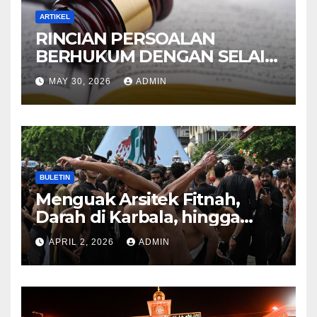
ARTIKEL
RINCIAN PERSOALAN
BERHUKUM DENGAN SELAIN
HUKUM ALLAH DALAM
MAY 30, 2026
ADMIN
KITAB AT-TAMHID SYARAH
KITAB AT-TAUHID
BULETIN
Menguak Arsitek Fitnah,
Darah di Karbala, hingga
Lahirnya Sekte-sekte serta
APRIL 2, 2026
ADMIN
Mitos Imam Gaib