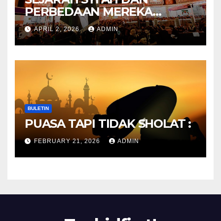
PERBEDAAN MEREKA
ANTARA DULU DAN
APRIL 2, 2026
ADMIN
SEKARANG
BULETIN
PUASA TAPI TIDAK SHOLAT :
FEBRUARY 21, 2026
ADMIN