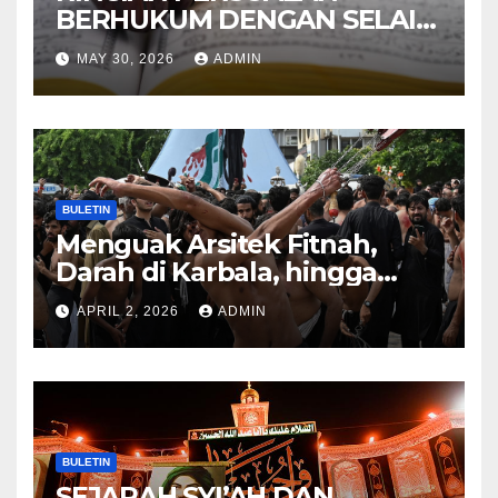
BERHUKUM DENGAN SELAIN
HUKUM ALLAH DALAM
MAY 30, 2026
ADMIN
KITAB AT-TAMHID SYARAH
KITAB AT-TAUHID
BULETIN
Menguak Arsitek Fitnah,
Darah di Karbala, hingga
Lahirnya Sekte-sekte serta
APRIL 2, 2026
ADMIN
Mitos Imam Gaib
BULETIN
SEJARAH SYI’AH DAN