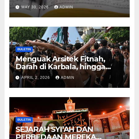
HUKUM ALLAH DALAM
MAY 30, 2026
ADMIN
KITAB AT-TAMHID SYARAH
KITAB AT-TAUHID
BULETIN
Menguak Arsitek Fitnah,
Darah di Karbala, hingga
Lahirnya Sekte-sekte serta
APRIL 2, 2026
ADMIN
Mitos Imam Gaib
BULETIN
SEJARAH SYI’AH DAN
PERBEDAAN MEREKA