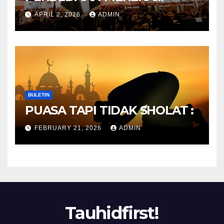
ANTARA DULU DAN
APRIL 2, 2026
ADMIN
SEKARANG
BULETIN
PUASA TAPI TIDAK SHOLAT :
FEBRUARY 21, 2026
ADMIN
Tauhidfirst!