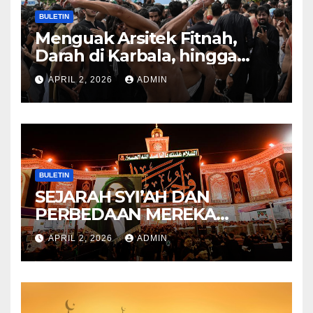
BULETIN
Menguak Arsitek Fitnah,
Darah di Karbala, hingga
Lahirnya Sekte-sekte serta
APRIL 2, 2026
ADMIN
Mitos Imam Gaib
BULETIN
SEJARAH SYI’AH DAN
PERBEDAAN MEREKA
ANTARA DULU DAN
APRIL 2, 2026
ADMIN
SEKARANG