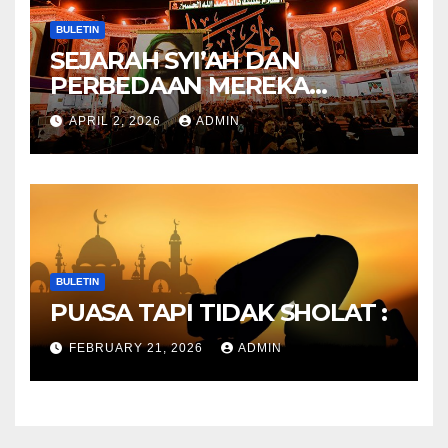
BULETIN
SEJARAH SYI’AH DAN
PERBEDAAN MEREKA
ANTARA DULU DAN
APRIL 2, 2026
ADMIN
SEKARANG
BULETIN
PUASA TAPI TIDAK SHOLAT :
FEBRUARY 21, 2026
ADMIN