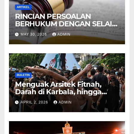
ARTIKEL
RINCIAN PERSOALAN
BERHUKUM DENGAN SELAIN
HUKUM ALLAH DALAM
MAY 30, 2026
ADMIN
KITAB AT-TAMHID SYARAH
KITAB AT-TAUHID
BULETIN
Menguak Arsitek Fitnah,
Darah di Karbala, hingga
Lahirnya Sekte-sekte serta
APRIL 2, 2026
ADMIN
Mitos Imam Gaib