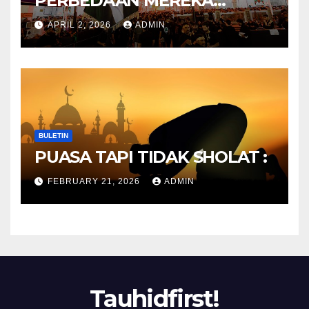
PERBEDAAN MEREKA
ANTARA DULU DAN
APRIL 2, 2026
ADMIN
SEKARANG
BULETIN
PUASA TAPI TIDAK SHOLAT :
FEBRUARY 21, 2026
ADMIN
Tauhidfirst!