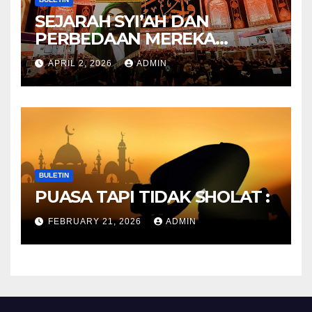
SEJARAH SYI’AH DAN
PERBEDAAN MEREKA
ANTARA DULU DAN
APRIL 2, 2026
ADMIN
SEKARANG
BULETIN
PUASA TAPI TIDAK SHOLAT :
FEBRUARY 21, 2026
ADMIN