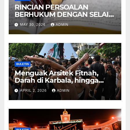
RINCIAN PERSOALAN
BERHUKUM DENGAN SELAIN
HUKUM ALLAH DALAM
MAY 30, 2026
ADMIN
KITAB AT-TAMHID SYARAH
KITAB AT-TAUHID
BULETIN
Menguak Arsitek Fitnah,
Darah di Karbala, hingga
Lahirnya Sekte-sekte serta
APRIL 2, 2026
ADMIN
Mitos Imam Gaib
BULETIN