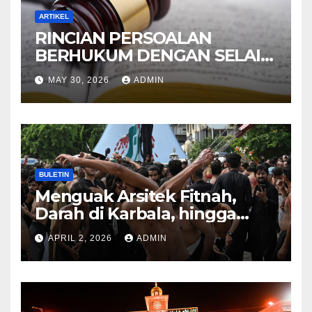
ARTIKEL
RINCIAN PERSOALAN
BERHUKUM DENGAN SELAIN
HUKUM ALLAH DALAM
MAY 30, 2026
ADMIN
KITAB AT-TAMHID SYARAH
KITAB AT-TAUHID
BULETIN
Menguak Arsitek Fitnah,
Darah di Karbala, hingga
Lahirnya Sekte-sekte serta
APRIL 2, 2026
ADMIN
Mitos Imam Gaib