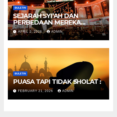
BULETIN
SEJARAH SYI’AH DAN
PERBEDAAN MEREKA
ANTARA DULU DAN
APRIL 2, 2026
ADMIN
SEKARANG
BULETIN
PUASA TAPI TIDAK SHOLAT :
FEBRUARY 21, 2026
ADMIN