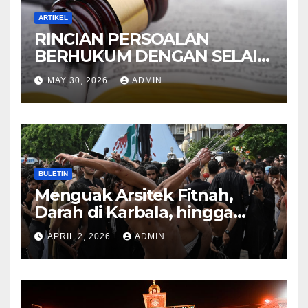
ARTIKEL
RINCIAN PERSOALAN
BERHUKUM DENGAN SELAIN
HUKUM ALLAH DALAM
MAY 30, 2026
ADMIN
KITAB AT-TAMHID SYARAH
KITAB AT-TAUHID
BULETIN
Menguak Arsitek Fitnah,
Darah di Karbala, hingga
Lahirnya Sekte-sekte serta
APRIL 2, 2026
ADMIN
Mitos Imam Gaib