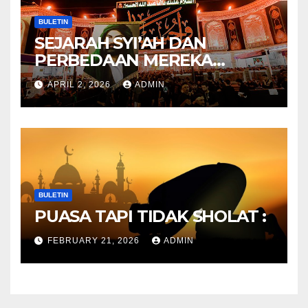
BULETIN
SEJARAH SYI’AH DAN
PERBEDAAN MEREKA
ANTARA DULU DAN
APRIL 2, 2026
ADMIN
SEKARANG
BULETIN
PUASA TAPI TIDAK SHOLAT :
FEBRUARY 21, 2026
ADMIN