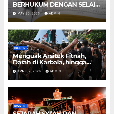
BERHUKUM DENGAN SELAIN
HUKUM ALLAH DALAM
MAY 30, 2026
ADMIN
KITAB AT-TAMHID SYARAH
KITAB AT-TAUHID
BULETIN
Menguak Arsitek Fitnah,
Darah di Karbala, hingga
Lahirnya Sekte-sekte serta
APRIL 2, 2026
ADMIN
Mitos Imam Gaib
BULETIN
SEJARAH SYI’AH DAN