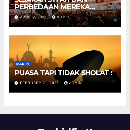
PERBEDAAN MEREKA
ANTARA DULU DAN
APRIL 2, 2026
ADMIN
SEKARANG
BULETIN
PUASA TAPI TIDAK SHOLAT :
FEBRUARY 21, 2026
ADMIN