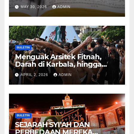
HUKUM ALLAH DALAM
MAY 30, 2026
ADMIN
KITAB AT-TAMHID SYARAH
KITAB AT-TAUHID
BULETIN
Menguak Arsitek Fitnah,
Darah di Karbala, hingga
Lahirnya Sekte-sekte serta
APRIL 2, 2026
ADMIN
Mitos Imam Gaib
BULETIN
SEJARAH SYI’AH DAN
PERBEDAAN MEREKA