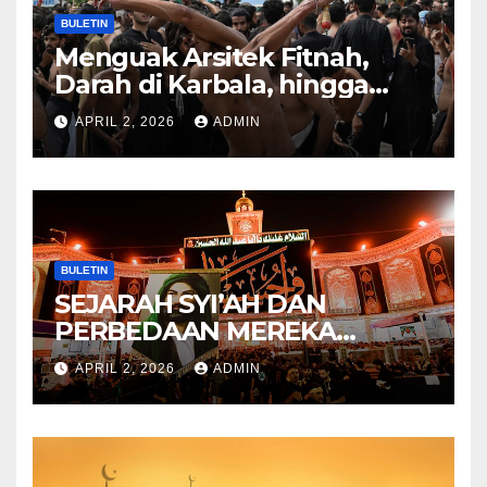
BULETIN
Menguak Arsitek Fitnah,
Darah di Karbala, hingga
Lahirnya Sekte-sekte serta
APRIL 2, 2026
ADMIN
Mitos Imam Gaib
BULETIN
SEJARAH SYI’AH DAN
PERBEDAAN MEREKA
ANTARA DULU DAN
APRIL 2, 2026
ADMIN
SEKARANG