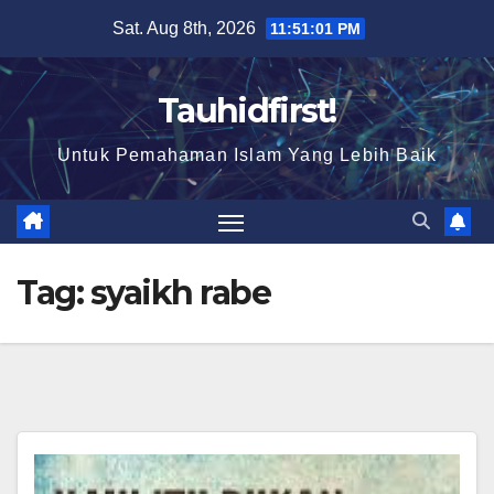
Skip
Sat. Aug 8th, 2026
11:51:02 PM
to
content
Tauhidfirst!
Untuk Pemahaman Islam Yang Lebih Baik
Tag:
syaikh rabe