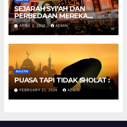
SEJARAH SYI’AH DAN
PERBEDAAN MEREKA
ANTARA DULU DAN
APRIL 2, 2026
ADMIN
SEKARANG
BULETIN
PUASA TAPI TIDAK SHOLAT :
FEBRUARY 21, 2026
ADMIN