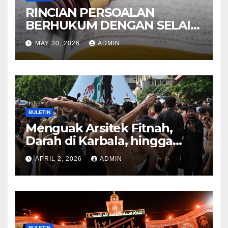
RINCIAN PERSOALAN
BERHUKUM DENGAN SELAIN
HUKUM ALLAH DALAM
MAY 30, 2026
ADMIN
KITAB AT-TAMHID SYARAH
KITAB AT-TAUHID
BULETIN
Menguak Arsitek Fitnah,
Darah di Karbala, hingga
Lahirnya Sekte-sekte serta
APRIL 2, 2026
ADMIN
Mitos Imam Gaib
BULETIN