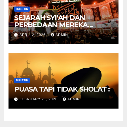
BULETIN
SEJARAH SYI’AH DAN
PERBEDAAN MEREKA
ANTARA DULU DAN
APRIL 2, 2026
ADMIN
SEKARANG
BULETIN
PUASA TAPI TIDAK SHOLAT :
FEBRUARY 21, 2026
ADMIN