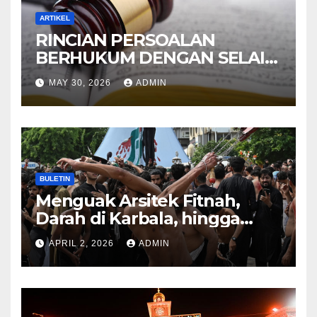
ARTIKEL
RINCIAN PERSOALAN
BERHUKUM DENGAN SELAIN
HUKUM ALLAH DALAM
MAY 30, 2026
ADMIN
KITAB AT-TAMHID SYARAH
KITAB AT-TAUHID
BULETIN
Menguak Arsitek Fitnah,
Darah di Karbala, hingga
Lahirnya Sekte-sekte serta
APRIL 2, 2026
ADMIN
Mitos Imam Gaib