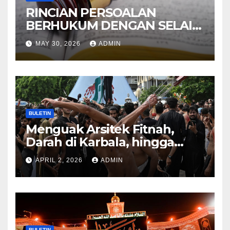
RINCIAN PERSOALAN
BERHUKUM DENGAN SELAIN
HUKUM ALLAH DALAM
MAY 30, 2026
ADMIN
KITAB AT-TAMHID SYARAH
KITAB AT-TAUHID
BULETIN
Menguak Arsitek Fitnah,
Darah di Karbala, hingga
Lahirnya Sekte-sekte serta
APRIL 2, 2026
ADMIN
Mitos Imam Gaib
BULETIN