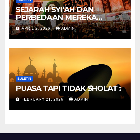
SEJARAH SYI’AH DAN
PERBEDAAN MEREKA
ANTARA DULU DAN
APRIL 2, 2026
ADMIN
SEKARANG
BULETIN
PUASA TAPI TIDAK SHOLAT :
FEBRUARY 21, 2026
ADMIN