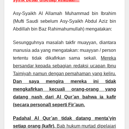
Asy-Syaikh Al Allamah Muhammad bin Ibrahim
(Mufti Saudi sebelum Asy-Syaikh Abdul Aziz bin
Abdillah bin Baz Rahimahumullah) mengatakan:
Sesungguhnya masalah takfir muayyan, diantara
manusia ada yang mengatakan: muayyan / person
tertentu tidak dikafirkan sama sekali.
Mereka
bersandar kepada sebagian redaksi ucapan Ibnu
Taimiyah namun dengan pemahaman yang keliru.
Dan saya mengira mereka ini tidak
mengkafirkan kecuali orang-orang yang
datang nash dari Al Qur’an bahwa ia kafir
(secara personal) seperti Fir’aun.
Padahal Al Qur’an tidak datang menta’yin
setiap orang (kafir).
Bab hukum murtad dipelajari