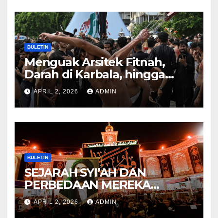
KITAB AT-TAUHID
BULETIN
Menguak Arsitek Fitnah,
Darah di Karbala, hingga
Lahirnya Sekte-sekte serta
APRIL 2, 2026
ADMIN
Mitos Imam Gaib
BULETIN
SEJARAH SYI’AH DAN
PERBEDAAN MEREKA
ANTARA DULU DAN
APRIL 2, 2026
ADMIN
SEKARANG