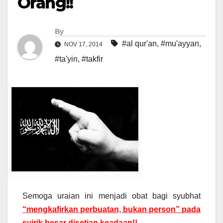
Orang!!
By
#al qur'an
,
#mu'ayyan
,
NOV 17, 2014
#ta'yin
,
#takfir
Semoga uraian ini menjadi obat bagi syubhat
“mengkafirkan perbuatan, bukan person” pada
syirik besar disetiap keadaan!!