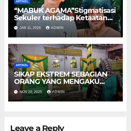
ARTIKEL
“MABUK AGAMA”Stigmatisasi
Sekuler terhadap Ketaatan
Beragama seorang muslim
JAN 11, 2026
ADMIN
ARTIKEL
SIKAP EKSTREM SEBAGIAN
ORANG YANG MENGAKU
KETURUNAN NABI
NOV 20, 2025
ADMIN
Leave a Reply