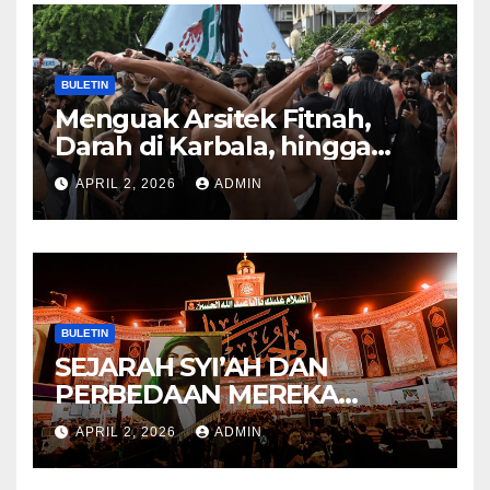
BULETIN
Menguak Arsitek Fitnah,
Darah di Karbala, hingga
Lahirnya Sekte-sekte serta
APRIL 2, 2026
ADMIN
Mitos Imam Gaib
BULETIN
SEJARAH SYI’AH DAN
PERBEDAAN MEREKA
ANTARA DULU DAN
APRIL 2, 2026
ADMIN
SEKARANG