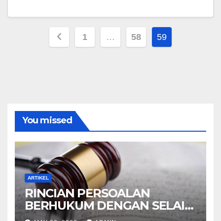
Posts
1
…
58
59
pagination
You missed
ARTIKEL
RINCIAN PERSOALAN
BERHUKUM DENGAN SELAIN
HUKUM ALLAH DALAM