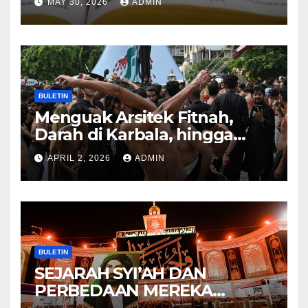
MAY 30, 2026
ADMIN
KITAB AT-TAMHID SYARAH
KITAB AT-TAUHID
BULETIN
Menguak Arsitek Fitnah,
Darah di Karbala, hingga
Lahirnya Sekte-sekte serta
APRIL 2, 2026
ADMIN
Mitos Imam Gaib
BULETIN
SEJARAH SYI’AH DAN
PERBEDAAN MEREKA
ANTARA DULU DAN