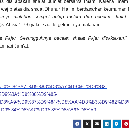
tas dia apakah shalat Jum’at bersama imam. Karena imam 
 wajib atas dia shalat Dhuhur. Hal ini berdasarkan keumuman 
incirnya matahari sampai gelap malam dan bacaan shalat F
Qs. Al Isra’ : 78) yakni saat tergelincirnya matahari.
 Fajar. Sesungguhnya bacaan shalat Fajar disaksikan.”
an hari Jum’at.
%A5%D8%B0%D8%A7-%D9%88%D8%A7%D9%81%D9%82-
D9%8A%D9%88%D9%85-
8%A9-%D9%87%D9%84-%D8%AA%D8%B3%D9%82%D8%
%D9%84%D8%AC%D9%85%D8%B9%D8%A9