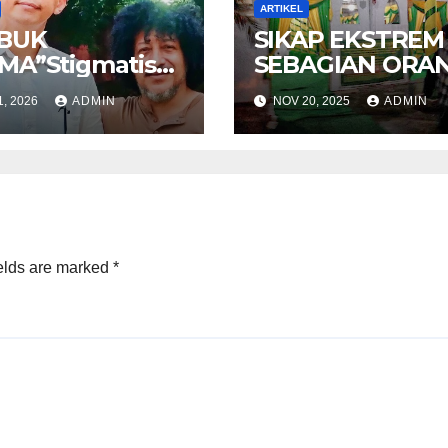
ARTIKEL
BUK
SIKAP EKSTREM
MA”Stigmatisas
SEBAGIAN ORA
kuler terhadap
YANG MENGAK
1, 2026
ADMIN
NOV 20, 2025
ADMIN
aatan Beragama
KETURUNAN NA
ang muslim
elds are marked
*