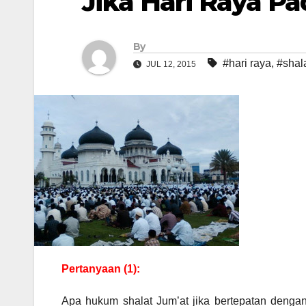
Jika Hari Raya Pa
By
#hari raya
,
#shala
JUL 12, 2015
Pertanyaan (1):
Apa hukum shalat Jum’at jika bertepatan dengan