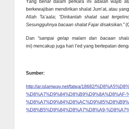
Yang benar dalam perkara ini adalah wajib a
berkewajiban mendirikan shalat Jum’at, atau yang
Allah Ta’aala;
“Dirikanlah shalat saat tergel
Sesungguhnya bacaan shalat Fajar disaksikan.”
(
Dan
“sampai gelap malam dan bacaan shalat
ini) mencakup juga hari I’ed yang bertepatan deng
Sumber:
http://ar.islamway.net/fatwa/18682/%D8
%D8%A7%D9%84%D8%B9%D9%8A%D8%AF-%
%D8%A7%D9%84%D8%AC%D9%85%D8%B9%D
%D8%B5%D9%84%D8%A7%D8%A9-%D8%A7