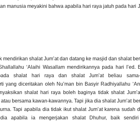
an manusia meyakini bahwa apabila hari raya jatuh pada hari 
uk mendirikan shalat Jum’at dan datang ke masjid dan shalat b
allallahu ‘Alaihi Wasallam mendirikannya pada hari I’ed. 
pada shalat hari raya dan shalat Jum’at beliau sama
ti yang diceritakan oleh Nu’man bin Basyir Radhiyallahu ‘
yaksikan shalat hari raya boleh baginya tidak shalat Jum’
atau bersama kawan-kawannya. Tapi jika dia shalat Jum’at b
urna. Tapi apabila dia tidak ikut shalat Jum’at karena sudah 
ia apabila ia mengerjakan shalat Dhuhur, baik sendiri