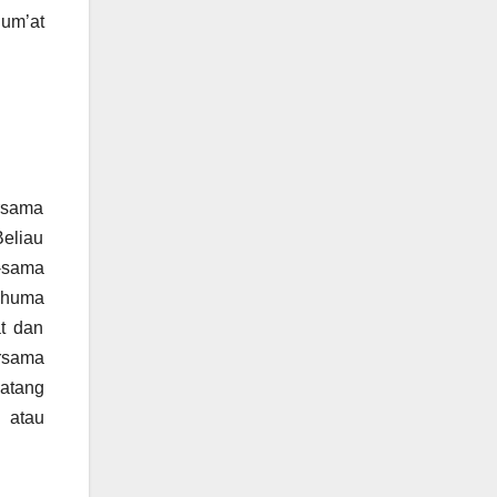
Jum’at
ersama
Beliau
-sama
Anhuma
at dan
ersama
datang
 atau