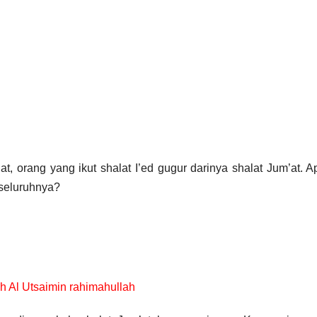
at, orang yang ikut shalat I’ed gugur darinya shalat Jum’at. 
 seluruhnya?
h Al Utsaimin rahimahullah