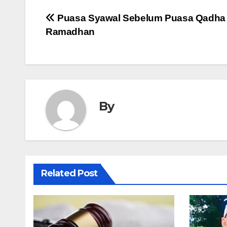
Post
Puasa Syawal Sebelum Puasa Qadha
Ramadhan
navigation
By
Related Post