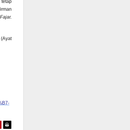
tetap
firman
ajar.
(Ayat
B7-