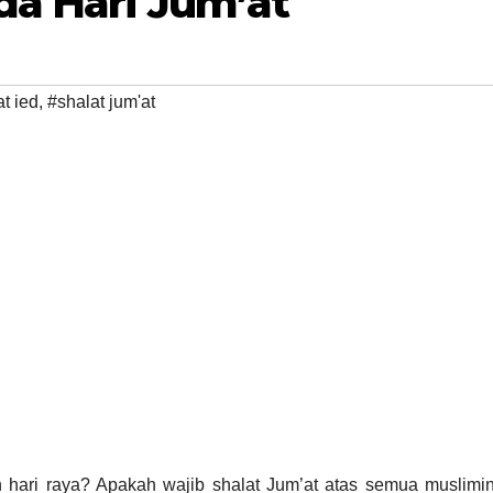
da Hari Jum’at
t ied
,
#shalat jum'at
 hari raya? Apakah wajib shalat Jum’at atas semua muslimi