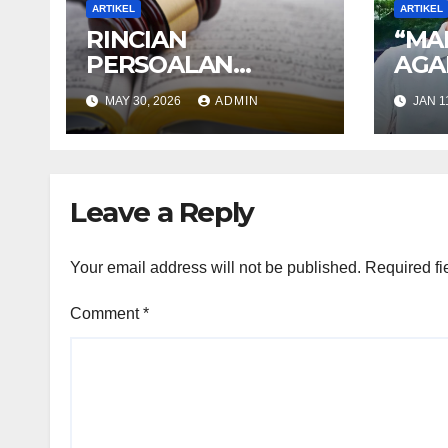
ARTIKEL
ARTIKEL
RINCIAN
“MA
PERSOALAN
AGA
BERHUKUM
i Se
MAY 30, 2026
ADMIN
JAN 1
DENGAN SELAIN
Ket
HUKUM ALLAH
seor
DALAM KITAB AT-
TAMHID SYARAH
Leave a Reply
KITAB AT-TAUHID
Your email address will not be published.
Required fi
Comment
*