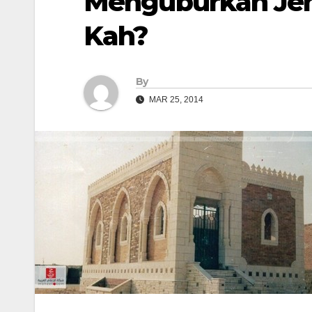
Menguburkan Jen
Kah?
By
MAR 25, 2014