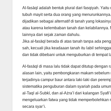
Al-fasāqī adalah bentuk plural dari fasqiyah. Yai
tubuh mayit serta dua orang yang menurunkannya
dijadikan sebagai alternatif di tanah yang lokasin
atau karena kelembaban tanah dan kelabilannya. M
lainnya dari sejak zaman dahulu.
Jika al-fasāqī berada di atas tanah tanpa ada peng
sah, kecuali jika keadaaan tanah itu labil sehing
dan tidak dibebani untuk menguburkan di tempat la
Al-fasāqī di masa lalu tidak dapat ditutup denga
alasan lain, yaitu pembongkaran makam sebelum 
terjadinya campur baur antara laki-laki dan pere
sistematika penguburan dalam syariah pada umumn
al-Taqī al-Subkī, dan al-Ażra’ī dari kalangan Sya
mengeluarkan fatwa yang tidak memperbolehkan 
secara syar’i.