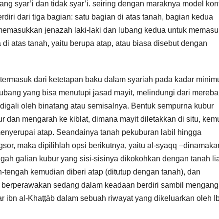
ng syar’i dan tidak syar’i. seiring dengan maraknya model kon
ri dari tiga bagian: satu bagian di atas tanah, bagian kedua
 memasukkan jenazah laki-laki dan lubang kedua untuk memas
i atas tanah, yaitu berupa atap, atau biasa disebut dengan
a termasuk dari ketetapan baku dalam syariah pada kadar mini
lubang yang bisa menutupi jasad mayit, melindungi dari mereb
 digali oleh binatang atau semisalnya. Bentuk sempurna kubur
bur dan mengarah ke kiblat, dimana mayit diletakkan di situ, ke
 menyerupai atap. Seandainya tanah pekuburan labil hingga
gsor, maka dipilihlah opsi berikutnya, yaitu al-syaqq –dinamaka
ngah galian kubur yang sisi-sisinya dikokohkan dengan tanah lia
h-tengah kemudian diberi atap (ditutup dengan tanah), dan
ki berperawakan sedang dalam keadaan berdiri sambil mengang
 ibn al-Khaṭṭāb dalam sebuah riwayat yang dikeluarkan oleh I