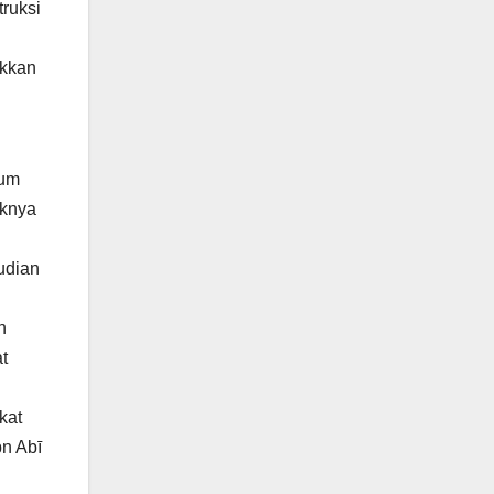
truksi
ukkan
mum
aknya
mudian
n
t
kat
bn Abī