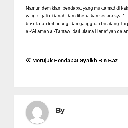
Namun demikian, pendapat yang muktamad di kalan
yang digali di tanah dan dibenarkan secara syar’
busuk dan terlindungi dari gangguan binatang. I
al-‘Allāmah al-Ṭahṭāwī dari ulama Hanafiyah dala
Post
Merujuk Pendapat Syaikh Bin Baz
navigation
By