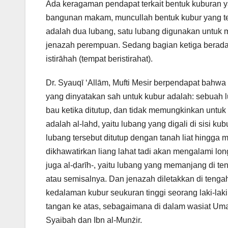
Ada keragaman pendapat terkait bentuk kuburan ya
bangunan makam, muncullah bentuk kubur yang terdi
adalah dua lubang, satu lubang digunakan untuk
jenazah perempuan. Sedang bagian ketiga berada d
istirāhah (tempat beristirahat).
Dr. Syauqī ‘Allām, Mufti Mesir berpendapat bahw
yang dinyatakan sah untuk kubur adalah: sebuah 
bau ketika ditutup, dan tidak memungkinkan untuk
adalah al-lahd, yaitu lubang yang digali di sisi ku
lubang tersebut ditutup dengan tanah liat hingga
dikhawatirkan liang lahat tadi akan mengalami lon
juga al-ḍarīh-, yaitu lubang yang memanjang di te
atau semisalnya. Dan jenazah diletakkan di tenga
kedalaman kubur seukuran tinggi seorang laki-la
tangan ke atas, sebagaimana di dalam wasiat Umar
Syaibah dan Ibn al-Munżir.