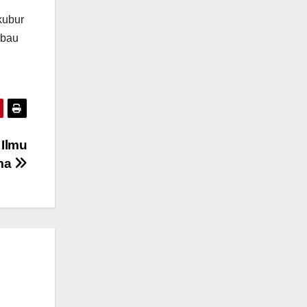
kubur
 bau
 Ilmu
ma