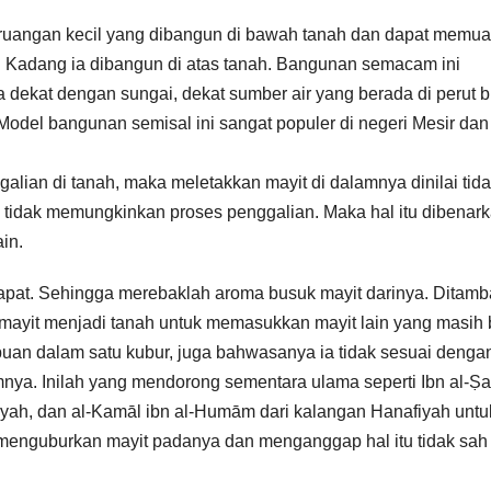
tu ruangan kecil yang dibangun di bawah tanah dan dapat memua
. Kadang ia dibangun di atas tanah. Bangunan semacam ini
ya dekat dengan sungai, dekat sumber air yang berada di perut 
odel bangunan semisal ini sangat populer di negeri Mesir dan
galian di tanah, maka meletakkan mayit di dalamnya dinilai tid
ga tidak memungkinkan proses penggalian. Maka hal itu dibenar
in.
n rapat. Sehingga merebaklah aroma busuk mayit darinya. Ditam
mayit menjadi tanah untuk memasukkan mayit lain yang masih 
mpuan dalam satu kubur, juga bahwasanya ia tidak sesuai denga
ya. Inilah yang mendorong sementara ulama seperti Ibn al-Ṣa
fi’iyah, dan al-Kamāl ibn al-Humām dari kalangan Hanafiyah untu
menguburkan mayit padanya dan menganggap hal itu tidak sah