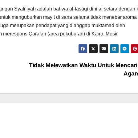
gan Syafi’iyah adalah bahwa al-fasāqī dinilai setara dengan 
i untuk menguburkan mayit di sana selama tidak menebar aroma
ni juga merupakan pendapat yang dianggap muktamad oleh
m merespons Qarāfah (area pekuburan) di Kairo, Mesir.
Tidak Melewatkan Waktu Untuk Mencari
Aga