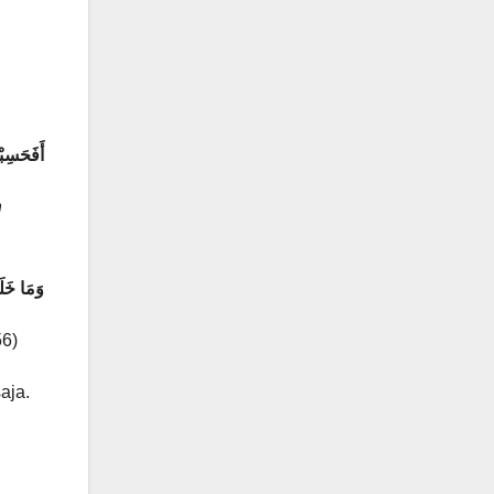
أَفَحَسِبْت
n
وَمَا خَلَ
56)
aja.