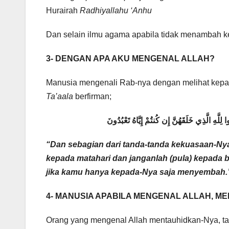
Hurairah
Radhiyallahu ‘Anhu
Dan selain ilmu agama apabila tidak menambah k
3- DENGAN APA AKU MENGENAL ALLAH?
Manusia mengenali Rab-nya dengan melihat kepad
Ta’aala
berfirman;
ِلَّهِ الَّذِي خَلَقَهُنَّ إِن كُنتُمْ إِيَّاهُ تَعْبُدُونَ
“Dan sebagian dari tanda-tanda kekuasaan-Nya
kepada matahari dan janganlah (pula) kepada b
jika kamu hanya kepada-Nya saja menyembah.
4- MANUSIA APABILA MENGENAL ALLAH, M
Orang yang mengenal Allah mentauhidkan-Nya, ta