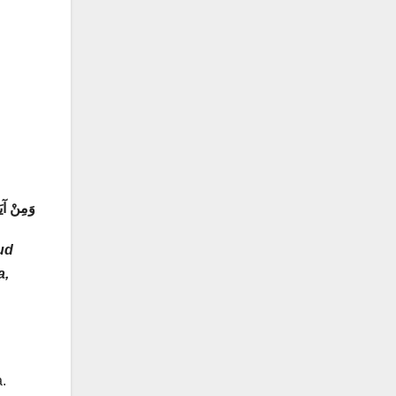
وَمِنْ آيَ
ud
a,
.