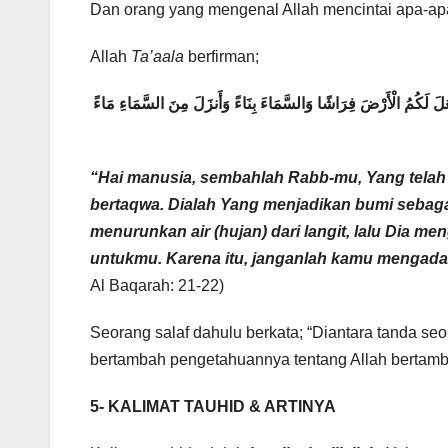
Dan orang yang mengenal Allah mencintai apa-apa
Allah
Ta’aala
berfirman;
 جَعَلَ لَكُمُ الْأَرْضَ فِرَاشًا وَالسَّمَاءَ بِنَاءً وَأَنزَلَ مِنَ السَّمَاءِ مَاءً
“
Hai manusia, sembahlah Rabb-mu, Yang tela
bertaqwa. Dialah Yang menjadikan bumi sebaga
menurunkan air (hujan) dari langit, lalu Dia m
untukmu. Karena itu, janganlah kamu mengada
Al Baqarah: 21-22)
Seorang salaf dahulu berkata; “Diantara tanda s
bertambah pengetahuannya tentang Allah bertamba
5-
KALIMAT TAUHID & ARTINYA