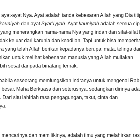
yat-ayat Nya. Ayat adalah tanda kebesaran Allah yang Dia tit
kauniyah
dan ayat
Syar’iyyah.
Ayat
kauniyah
adalah semua cip
 yang menerangkan nama-nama Nya yang indah dan sifat-sifat
idak keluar dari karunia dan keadilan. Tapi untuk bisa memperh
a yang telah Allah berikan kepadanya berupa; mata, telinga da
ungsikan untuk melihat kebenaran manusia yang Allah muliakan
bih sesat daripada binatang ternak.
Apabila seseorang memfungsikan indranya untuk mengenal Rab
 besar, Maha Berkuasa dan seterusnya, sedangkan dirinya ada
ri situ lahirlah rasa pengagungan, takut, cinta dan
ya.
ng mencarinya dan memilikinya, adalah ilmu yang melahirkan ra