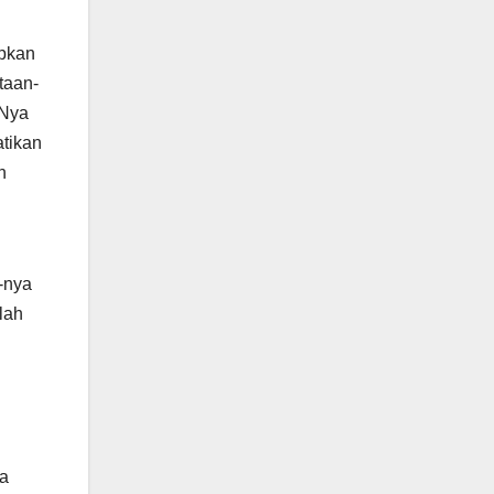
ipkan
taan-
 Nya
atikan
n
-nya
lah
sa