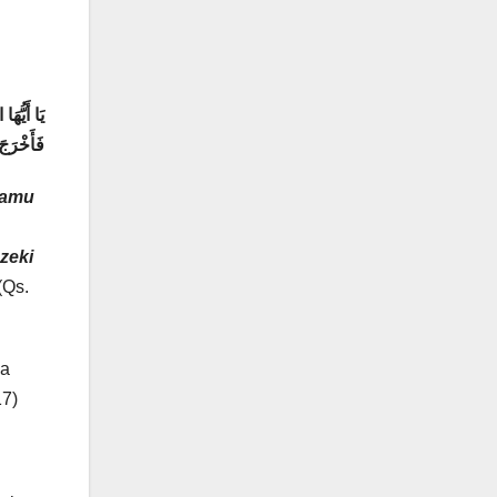
يَا أَيُّه
فَأَخْرَجَ 
kamu
zeki
(Qs.
pa
17)