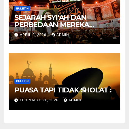
BULETIN
SEJARAH SYI’AH DAN
PERBEDAAN MEREKA
ANTARA DULU DAN
APRIL 2, 2026
ADMIN
SEKARANG
BULETIN
PUASA TAPI TIDAK SHOLAT :
FEBRUARY 21, 2026
ADMIN