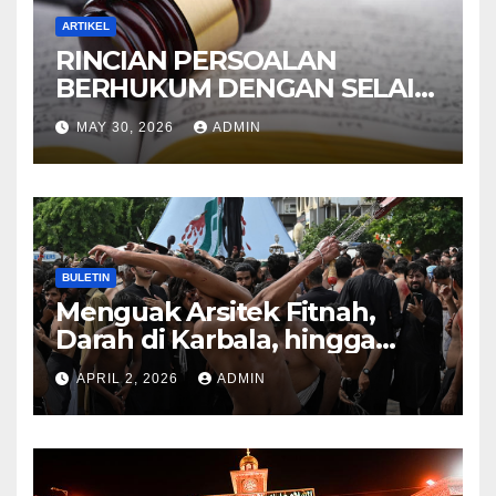
ARTIKEL
RINCIAN PERSOALAN
BERHUKUM DENGAN SELAIN
HUKUM ALLAH DALAM
MAY 30, 2026
ADMIN
KITAB AT-TAMHID SYARAH
KITAB AT-TAUHID
BULETIN
Menguak Arsitek Fitnah,
Darah di Karbala, hingga
Lahirnya Sekte-sekte serta
APRIL 2, 2026
ADMIN
Mitos Imam Gaib