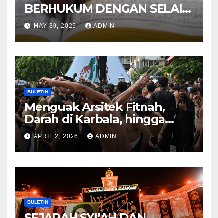
BERHUKUM DENGAN SELAIN
HUKUM ALLAH DALAM
MAY 30, 2026
ADMIN
KITAB AT-TAMHID SYARAH
KITAB AT-TAUHID
BULETIN
Menguak Arsitek Fitnah,
Darah di Karbala, hingga
Lahirnya Sekte-sekte serta
APRIL 2, 2026
ADMIN
Mitos Imam Gaib
BULETIN
SEJARAH SYI’AH DAN