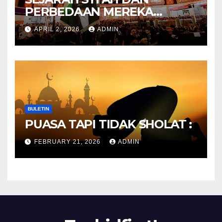
PERBEDAAN MEREKA
ANTARA DULU DAN
APRIL 2, 2026
ADMIN
SEKARANG
BULETIN
PUASA TAPI TIDAK SHOLAT :
FEBRUARY 21, 2026
ADMIN