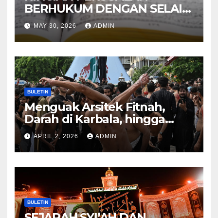
BERHUKUM DENGAN SELAIN
HUKUM ALLAH DALAM
MAY 30, 2026
ADMIN
KITAB AT-TAMHID SYARAH
KITAB AT-TAUHID
BULETIN
Menguak Arsitek Fitnah,
Darah di Karbala, hingga
Lahirnya Sekte-sekte serta
APRIL 2, 2026
ADMIN
Mitos Imam Gaib
BULETIN
SEJARAH SYI’AH DAN