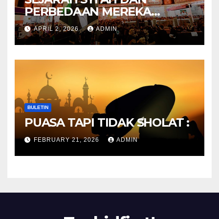
PERBEDAAN MEREKA
ANTARA DULU DAN
APRIL 2, 2026
ADMIN
SEKARANG
BULETIN
PUASA TAPI TIDAK SHOLAT :
FEBRUARY 21, 2026
ADMIN