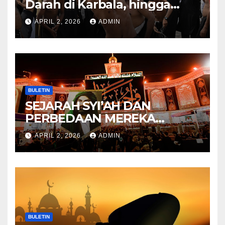
Darah di Karbala, hingga
Lahirnya Sekte-sekte serta
APRIL 2, 2026
ADMIN
Mitos Imam Gaib
BULETIN
SEJARAH SYI’AH DAN
PERBEDAAN MEREKA
ANTARA DULU DAN
APRIL 2, 2026
ADMIN
SEKARANG
BULETIN