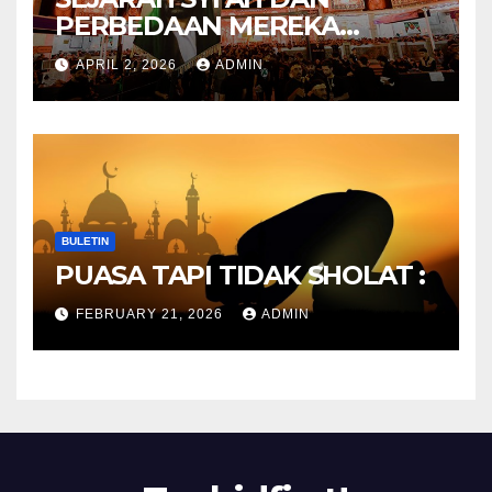
PERBEDAAN MEREKA
ANTARA DULU DAN
APRIL 2, 2026
ADMIN
SEKARANG
BULETIN
PUASA TAPI TIDAK SHOLAT :
FEBRUARY 21, 2026
ADMIN