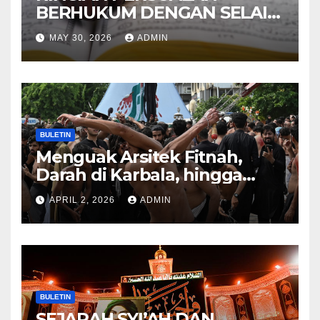
BERHUKUM DENGAN SELAIN
HUKUM ALLAH DALAM
MAY 30, 2026
ADMIN
KITAB AT-TAMHID SYARAH
KITAB AT-TAUHID
BULETIN
Menguak Arsitek Fitnah,
Darah di Karbala, hingga
Lahirnya Sekte-sekte serta
APRIL 2, 2026
ADMIN
Mitos Imam Gaib
BULETIN
SEJARAH SYI’AH DAN