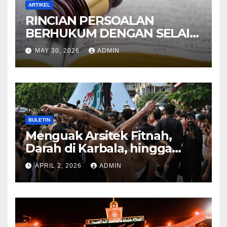
ARTIKEL
RINCIAN PERSOALAN
BERHUKUM DENGAN SELAIN
HUKUM ALLAH DALAM
MAY 30, 2026
ADMIN
KITAB AT-TAMHID SYARAH
KITAB AT-TAUHID
BULETIN
Menguak Arsitek Fitnah,
Darah di Karbala, hingga
Lahirnya Sekte-sekte serta
APRIL 2, 2026
ADMIN
Mitos Imam Gaib