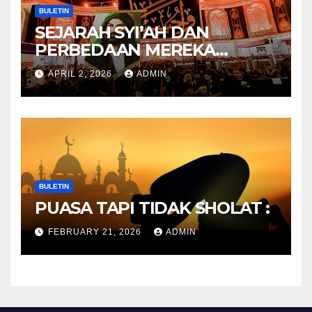
BULETIN
SEJARAH SYI’AH DAN
PERBEDAAN MEREKA
ANTARA DULU DAN
APRIL 2, 2026
ADMIN
SEKARANG
BULETIN
PUASA TAPI TIDAK SHOLAT :
FEBRUARY 21, 2026
ADMIN