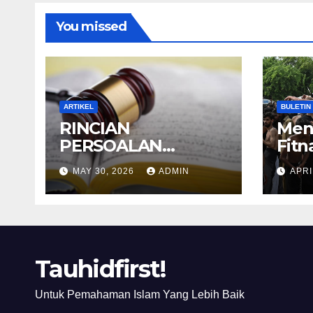
You missed
ARTIKEL
BULETIN
RINCIAN
Men
PERSOALAN
Fitn
BERHUKUM
Karb
MAY 30, 2026
ADMIN
APRI
DENGAN SELAIN
Lahi
HUKUM ALLAH
sekt
DALAM KITAB AT-
Ima
TAMHID SYARAH
KITAB AT-TAUHID
Tauhidfirst!
Untuk Pemahaman Islam Yang Lebih Baik