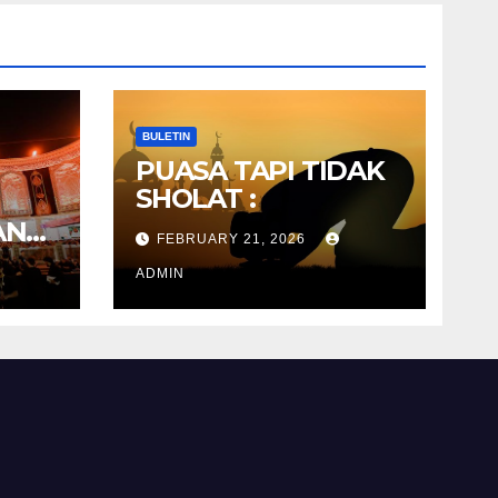
BULETIN
PUASA TAPI TIDAK
SHOLAT :
AN
FEBRUARY 21, 2026
RA
N
ADMIN