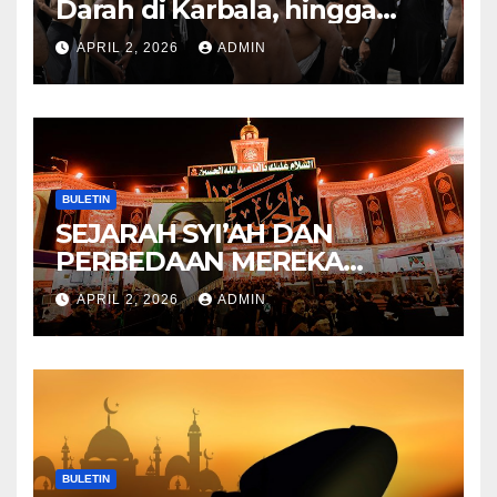
Darah di Karbala, hingga
Lahirnya Sekte-sekte serta
APRIL 2, 2026
ADMIN
Mitos Imam Gaib
BULETIN
SEJARAH SYI’AH DAN
PERBEDAAN MEREKA
ANTARA DULU DAN
APRIL 2, 2026
ADMIN
SEKARANG
BULETIN