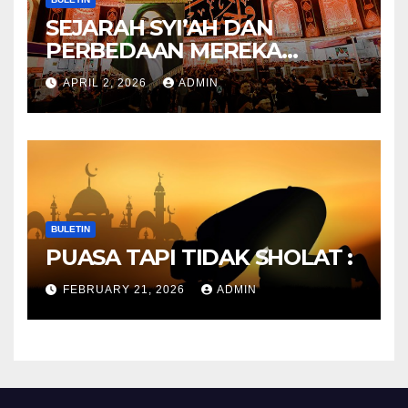
SEJARAH SYI’AH DAN
PERBEDAAN MEREKA
ANTARA DULU DAN
APRIL 2, 2026
ADMIN
SEKARANG
BULETIN
PUASA TAPI TIDAK SHOLAT :
FEBRUARY 21, 2026
ADMIN