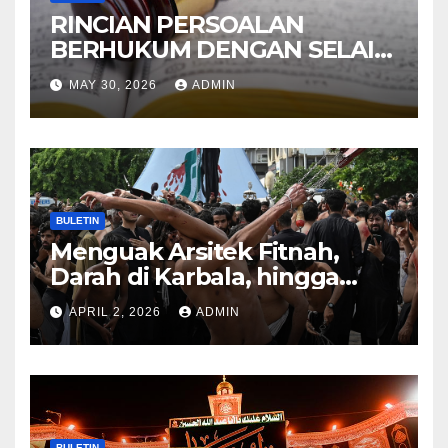
RINCIAN PERSOALAN
BERHUKUM DENGAN SELAIN
HUKUM ALLAH DALAM
MAY 30, 2026
ADMIN
KITAB AT-TAMHID SYARAH
KITAB AT-TAUHID
BULETIN
Menguak Arsitek Fitnah,
Darah di Karbala, hingga
Lahirnya Sekte-sekte serta
APRIL 2, 2026
ADMIN
Mitos Imam Gaib
BULETIN