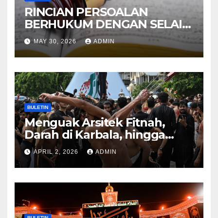
RINCIAN PERSOALAN
BERHUKUM DENGAN SELAIN
HUKUM ALLAH DALAM
MAY 30, 2026
ADMIN
KITAB AT-TAMHID SYARAH
KITAB AT-TAUHID
BULETIN
Menguak Arsitek Fitnah,
Darah di Karbala, hingga
Lahirnya Sekte-sekte serta
APRIL 2, 2026
ADMIN
Mitos Imam Gaib
BULETIN