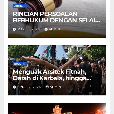
ARTIKEL
RINCIAN PERSOALAN
BERHUKUM DENGAN SELAIN
HUKUM ALLAH DALAM
MAY 30, 2026
ADMIN
KITAB AT-TAMHID SYARAH
KITAB AT-TAUHID
BULETIN
Menguak Arsitek Fitnah,
Darah di Karbala, hingga
Lahirnya Sekte-sekte serta
APRIL 2, 2026
ADMIN
Mitos Imam Gaib