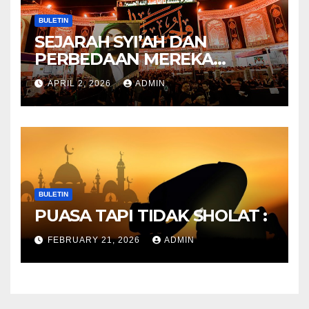
BULETIN
SEJARAH SYI’AH DAN
PERBEDAAN MEREKA
ANTARA DULU DAN
APRIL 2, 2026
ADMIN
SEKARANG
BULETIN
PUASA TAPI TIDAK SHOLAT :
FEBRUARY 21, 2026
ADMIN