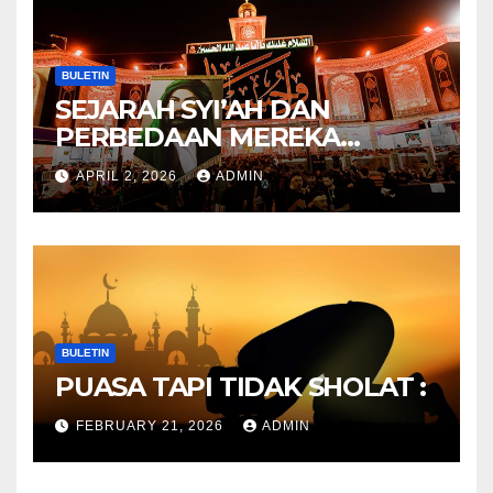
BULETIN
SEJARAH SYI’AH DAN
PERBEDAAN MEREKA
ANTARA DULU DAN
APRIL 2, 2026
ADMIN
SEKARANG
BULETIN
PUASA TAPI TIDAK SHOLAT :
FEBRUARY 21, 2026
ADMIN