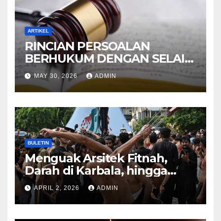
ARTIKEL
RINCIAN PERSOALAN
BERHUKUM DENGAN SELAIN
HUKUM ALLAH DALAM
MAY 30, 2026
ADMIN
KITAB AT-TAMHID SYARAH
KITAB AT-TAUHID
BULETIN
Menguak Arsitek Fitnah,
Darah di Karbala, hingga
Lahirnya Sekte-sekte serta
APRIL 2, 2026
ADMIN
Mitos Imam Gaib