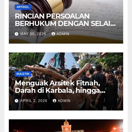
ARTIKEL
RINCIAN PERSOALAN
BERHUKUM DENGAN SELAIN
HUKUM ALLAH DALAM
MAY 30, 2026
ADMIN
KITAB AT-TAMHID SYARAH
KITAB AT-TAUHID
BULETIN
Menguak Arsitek Fitnah,
Darah di Karbala, hingga
Lahirnya Sekte-sekte serta
APRIL 2, 2026
ADMIN
Mitos Imam Gaib