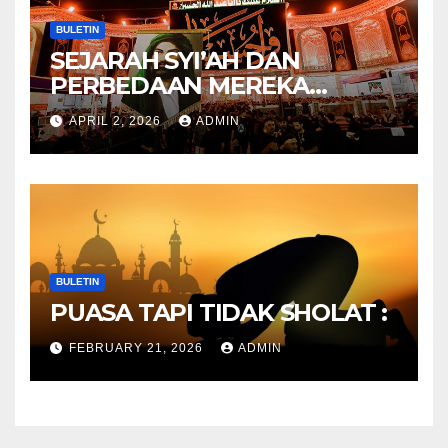
BULETIN
SEJARAH SYI’AH DAN
PERBEDAAN MEREKA
ANTARA DULU DAN
APRIL 2, 2026
ADMIN
SEKARANG
BULETIN
PUASA TAPI TIDAK SHOLAT :
FEBRUARY 21, 2026
ADMIN