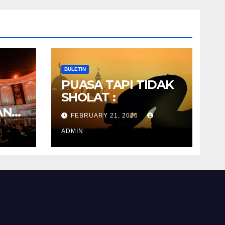
BULETIN
PUASA TAPI TIDAK
SHOLAT :
AN
FEBRUARY 21, 2026
RA
N
ADMIN