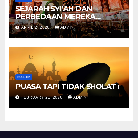
SEJARAH SYI’AH DAN
PERBEDAAN MEREKA
ANTARA DULU DAN
APRIL 2, 2026
ADMIN
SEKARANG
BULETIN
PUASA TAPI TIDAK SHOLAT :
FEBRUARY 21, 2026
ADMIN