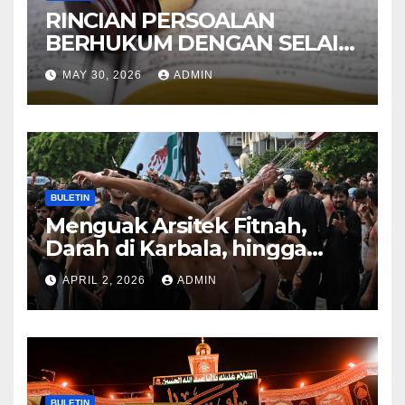
RINCIAN PERSOALAN
BERHUKUM DENGAN SELAIN
HUKUM ALLAH DALAM
MAY 30, 2026
ADMIN
KITAB AT-TAMHID SYARAH
KITAB AT-TAUHID
BULETIN
Menguak Arsitek Fitnah,
Darah di Karbala, hingga
Lahirnya Sekte-sekte serta
APRIL 2, 2026
ADMIN
Mitos Imam Gaib
BULETIN