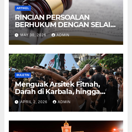
ARTIKEL
RINCIAN PERSOALAN
BERHUKUM DENGAN SELAIN
HUKUM ALLAH DALAM
MAY 30, 2026
ADMIN
KITAB AT-TAMHID SYARAH
KITAB AT-TAUHID
BULETIN
Menguak Arsitek Fitnah,
Darah di Karbala, hingga
Lahirnya Sekte-sekte serta
APRIL 2, 2026
ADMIN
Mitos Imam Gaib