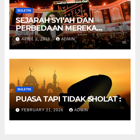
BULETIN
SEJARAH SYI’AH DAN
PERBEDAAN MEREKA
ANTARA DULU DAN
APRIL 2, 2026
ADMIN
SEKARANG
BULETIN
PUASA TAPI TIDAK SHOLAT :
FEBRUARY 21, 2026
ADMIN