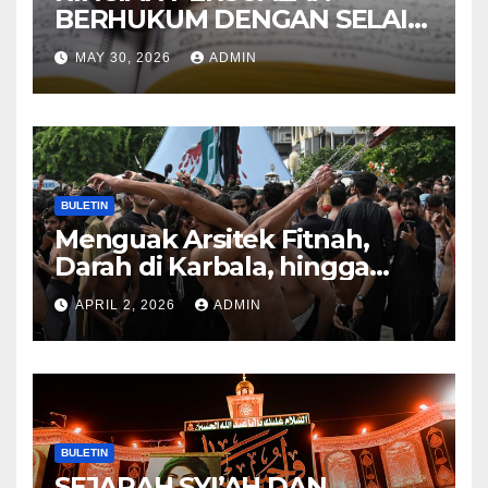
BERHUKUM DENGAN SELAIN
HUKUM ALLAH DALAM
MAY 30, 2026
ADMIN
KITAB AT-TAMHID SYARAH
KITAB AT-TAUHID
BULETIN
Menguak Arsitek Fitnah,
Darah di Karbala, hingga
Lahirnya Sekte-sekte serta
APRIL 2, 2026
ADMIN
Mitos Imam Gaib
BULETIN
SEJARAH SYI’AH DAN