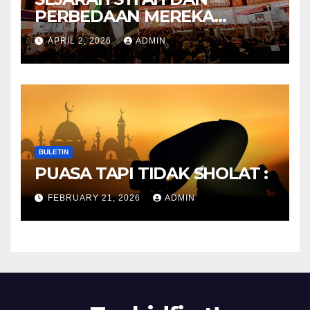
PERBEDAAN MEREKA
ANTARA DULU DAN
APRIL 2, 2026
ADMIN
SEKARANG
BULETIN
PUASA TAPI TIDAK SHOLAT :
FEBRUARY 21, 2026
ADMIN