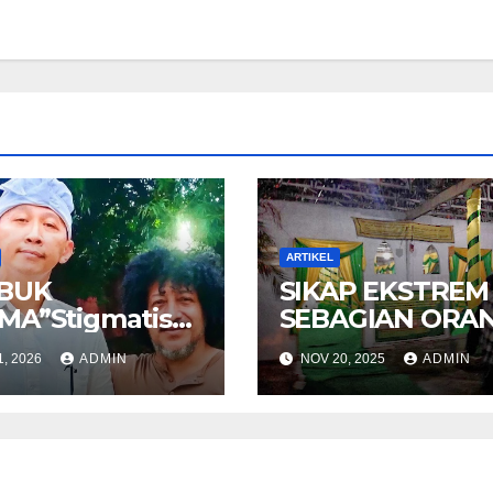
ARTIKEL
BUK
SIKAP EKSTREM
MA”Stigmatisas
SEBAGIAN ORA
kuler terhadap
YANG MENGAK
1, 2026
ADMIN
NOV 20, 2025
ADMIN
aatan Beragama
KETURUNAN NA
ang muslim