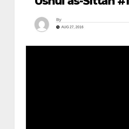
Ushul as-Sittah #1
By
AUG 27, 2016