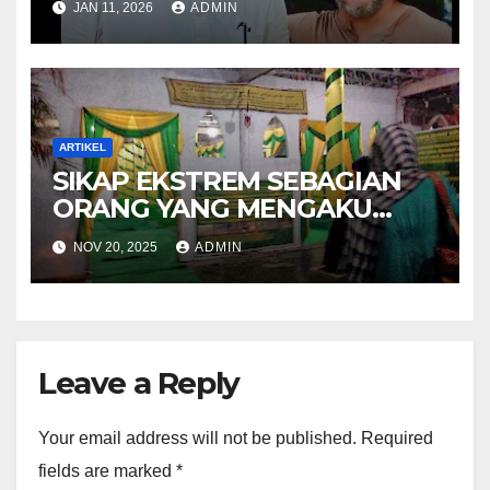
JAN 11, 2026
ADMIN
ARTIKEL
SIKAP EKSTREM SEBAGIAN
ORANG YANG MENGAKU
KETURUNAN NABI
NOV 20, 2025
ADMIN
Leave a Reply
Your email address will not be published.
Required
fields are marked
*