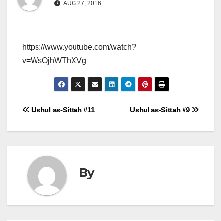
AUG 27, 2016
https://www.youtube.com/watch?
v=WsOjhWThXVg
Post
Ushul as-Sittah #11
Ushul as-Sittah #9
navigation
By