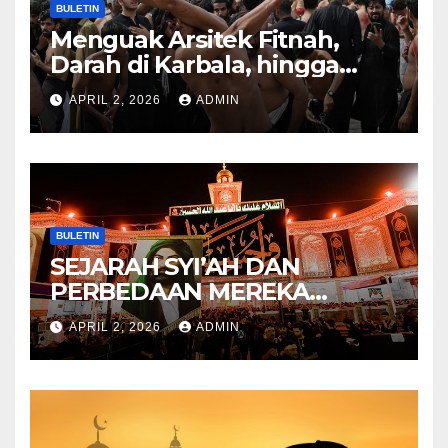
BULETIN
Menguak Arsitek Fitnah,
Darah di Karbala, hingga
Lahirnya Sekte-sekte serta
APRIL 2, 2026
ADMIN
Mitos Imam Gaib
BULETIN
SEJARAH SYI’AH DAN
PERBEDAAN MEREKA
ANTARA DULU DAN
APRIL 2, 2026
ADMIN
SEKARANG