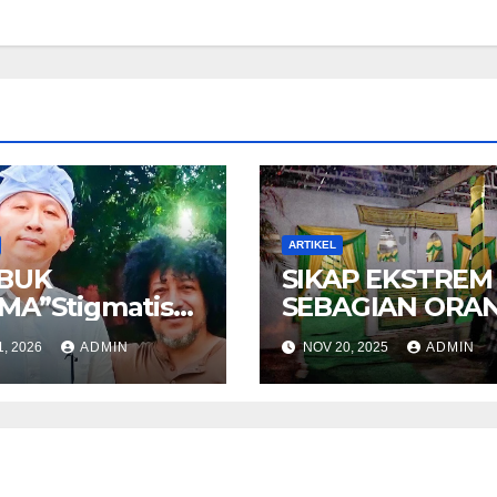
ARTIKEL
BUK
SIKAP EKSTREM
MA”Stigmatisas
SEBAGIAN ORA
kuler terhadap
YANG MENGAK
1, 2026
ADMIN
NOV 20, 2025
ADMIN
aatan Beragama
KETURUNAN NA
ang muslim