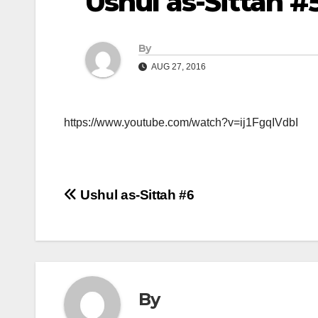
Ushul as-Sittah #
By
AUG 27, 2016
https://www.youtube.com/watch?v=ij1FgqIVdbI
Post
Ushul as-Sittah #6
navigation
By