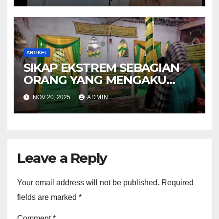
ARTIKEL
SIKAP EKSTREM SEBAGIAN
ORANG YANG MENGAKU
KETURUNAN NABI
NOV 20, 2025
ADMIN
Leave a Reply
Your email address will not be published.
Required
fields are marked
*
Comment
*