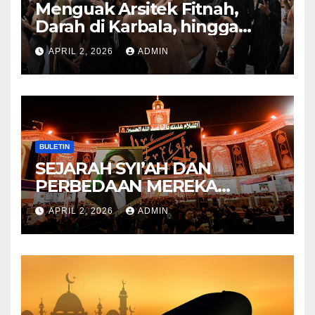
Menguak Arsitek Fitnah,
Darah di Karbala, hingga
Lahirnya Sekte-sekte serta
APRIL 2, 2026
ADMIN
Mitos Imam Gaib
BULETIN
SEJARAH SYI’AH DAN
PERBEDAAN MEREKA
ANTARA DULU DAN
APRIL 2, 2026
ADMIN
SEKARANG