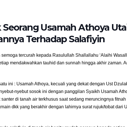
k Seorang Usamah Athoya Uta
annya Terhadap Salafiyin
m semoga tercurah kepada Rasulullah Shallallahu ‘Alaihi Wasal
setiap mendakwahkan tauhid dan sunnah hingga akhir zaman.
satu ini : Usamah Athoya, kecuali yang dekat dengan Ust Dzul
enyebut-nyebut sosok ini dengan panggilan Syaikh Usamah Ath
anter di tanah air terkhusus saat sedang meruncingnya fitnah
ain dkk yang berakhir dengan lahirnya surat rujuk/tobat dari U
.