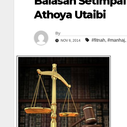
Balasan Setimpa
Athoya Utaibi
By
#fitnah
,
#manhaj
NOV 6, 2014