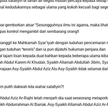
ula salafiyin di tanah air begitu mudah percaya kepada setiap
enal kedudukannya sebagai ulama yang kokoh kecuali bagi segel
ar-gemborkan atsar “Sesungguhnya ilmu ini agama, maka lihat
pas kontrol mengambil dari sembarang orang!!
ipanggil ke Mahkamah Syar’iyah dengan tuduhan pencemaran
n tuduhan “teroris” dan ia pun dijatuhi hukuman penjara dan
l tajam lisan kepada duat bahkan kepada beberapa ulama kiba
 Abdul Karem Al Khudair, Syaikh Allamah Abdullah Jibrin, Sy
ajaan Asy-Syaikh Abdul Aziz Alu Asy-Syaikh tidak selamat dar
am putih dakwah kita wahai salafiyin?!
 Abdul Aziz Ar-Rajhi telah menjarh dia saat seseorang melapor
ikh Abdurrahman Al Barrak. Asy-Syaikh Allamah Abdul Aziz Ar-