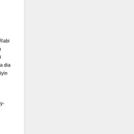
 Rabi
u
i
a dia
iyin
y-