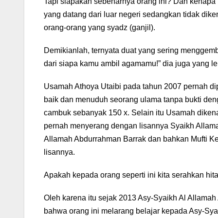
Tapi siapakah sebenarnya orang ini? Dan kenapa p
yang datang dari luar negeri sedangkan tidak dik
orang-orang yang syadz (ganjil).
Demikianlah, ternyata duat yang sering menggemb
dari siapa kamu ambil agamamu!” dia juga yang le
Usamah Athoya Utaibi pada tahun 2007 pernah d
baik dan menuduh seorang ulama tanpa bukti denga
cambuk sebanyak 150 x. Selain itu Usamah dikena
pernah menyerang dengan lisannya Syaikh Allamah
Allamah Abdurrahman Barrak dan bahkan Mufti Ker
lisannya.
Apakah kepada orang seperti ini kita serahkan hit
Oleh karena itu sejak 2013 Asy-Syaikh Al Allamah
bahwa orang ini melarang belajar kepada Asy-Sya