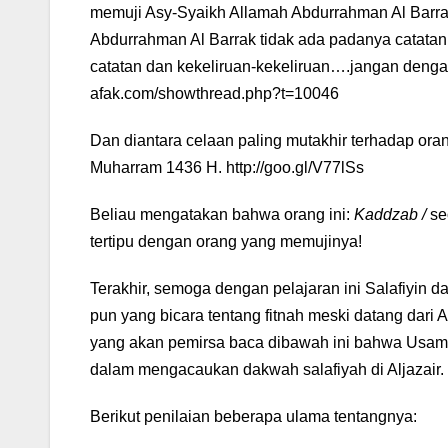
memuji Asy-Syaikh Allamah Abdurrahman Al Barr
Abdurrahman Al Barrak tidak ada padanya catatan 
catatan dan kekeliruan-kekeliruan….jangan dengark
afak.com/showthread.php?t=10046
Dan diantara celaan paling mutakhir terhadap oran
Muharram 1436 H. http://goo.gl/V77lSs
Beliau mengatakan bahwa orang ini:
Kaddzab /
se
tertipu dengan orang yang memujinya!
Terakhir, semoga dengan pelajaran ini Salafiyin
pun yang bicara tentang fitnah meski datang dari A
yang akan pemirsa baca dibawah ini bahwa Usam
dalam mengacaukan dakwah salafiyah di Aljazair.
Berikut penilaian beberapa ulama tentangnya: