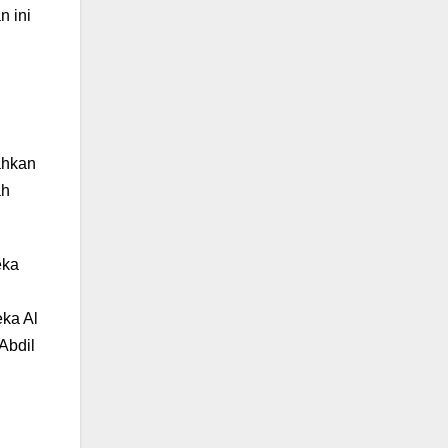
n ini
hkan
ah
eka
ka Al
Abdil