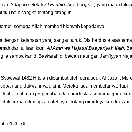
nya. Adapun setelah
Al Fadhihah
(terbongkar) yang mana tulisa
 diriku baik sangka tentang orang ini.
nternet, semoga Allah memberi hidayah kepadanya.
nya dengan kejahatan yang sangat buruk. Dia berdusta atasnama
amah dari tulisan kami
Al Amn wa Hajatul Basyariyah Ilaih.
Ba
yang ia sampaikan di Baskarah di bawah naungan Jam’iyyah Naj
ir Syawwal 1432 H telah disambut oleh penduduk Al Jazair. Mer
sepanjang dakwahnya disini. Mereka juga membelanya. Tapi
itnah-fitnah dan perpecahan dan berdusta atasnama guru mere
idak pernah diucapkan olehnya tentang muridnya sendiri, Abu 
d.php?t=31761