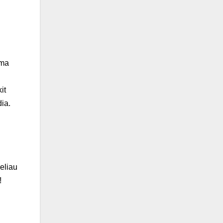
ama
it
dia.
eliau
!