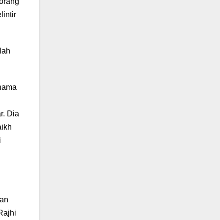
 orang
intir
lah
 nama
r. Dia
aikh
i
kan
Rajhi