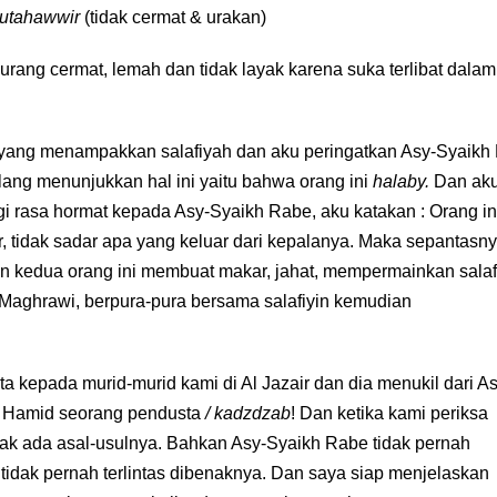
utahawwir
(tidak cermat & urakan)
kurang cermat, lemah dan tidak layak karena suka terlibat dalam
 yang menampakkan salafiyah dan aku peringatkan Asy-Syaikh
ulang menunjukkan hal ini yaitu bahwa orang ini
halaby.
Dan ak
gi rasa hormat kepada Asy-Syaikh Rabe, aku katakan : Orang in
r, tidak sadar apa yang keluar dari kepalanya. Maka sepantasny
kinan kedua orang ini membuat makar, jahat, mempermainkan salaf
 Al Maghrawi, berpura-pura bersama salafiyin kemudian
ta kepada murid-murid kami di Al Jazair dan dia menukil dari As
l Hamid seorang pendusta
/ kadzdzab
! Dan ketika kami periksa
tidak ada asal-usulnya. Bahkan Asy-Syaikh Rabe tidak pernah
tidak pernah terlintas dibenaknya. Dan saya siap menjelaskan