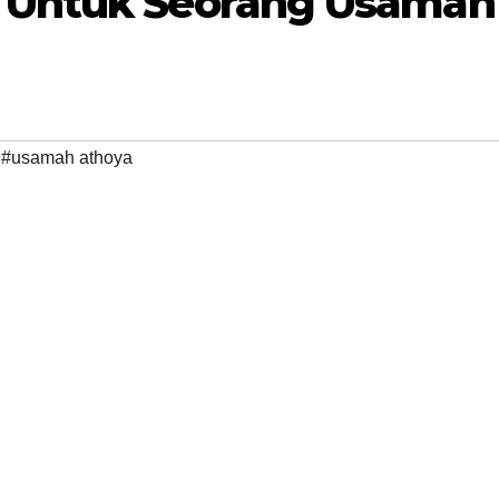
l Untuk Seorang Usamah
,
#usamah athoya