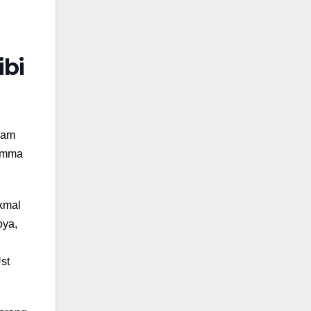
ibi
lam
 Amma
akmal
oya,
st