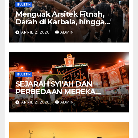
BULETIN
Menguak Arsitek Fitnah,
Darah di Karbala, hingga
Lahirnya Sekte-sekte serta
APRIL 2, 2026
ADMIN
Mitos Imam Gaib
BULETIN
SEJARAH SYI’AH DAN
PERBEDAAN MEREKA
ANTARA DULU DAN
APRIL 2, 2026
ADMIN
SEKARANG